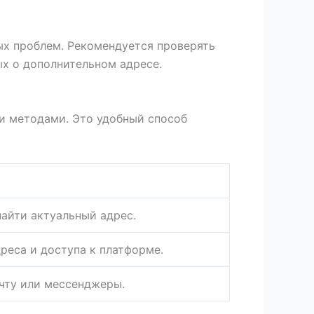
ых проблем. Рекомендуется проверять
х о дополнительном адресе.
и методами. Это удобный способ
найти актуальный адрес.
реса и доступа к платформе.
чту или мессенджеры.