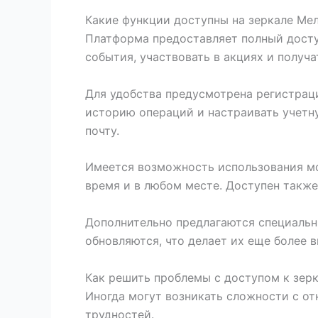
Какие функции доступны на зеркале Ме
Платформа предоставляет полный досту
события, участвовать в акциях и получа
Для удобства предусмотрена регистраци
историю операций и настраивать учетну
почту.
Имеется возможность использования моб
время и в любом месте. Доступен также
Дополнительно предлагаются специальн
обновляются, что делает их еще более 
Как решить проблемы с доступом к зер
Иногда могут возникать сложности с о
трудностей.