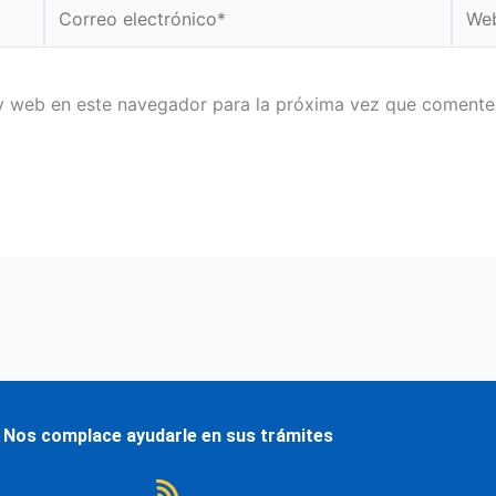
Correo
Web
electrónico*
y web en este navegador para la próxima vez que comente
Nos complace ayudarle en sus trámites