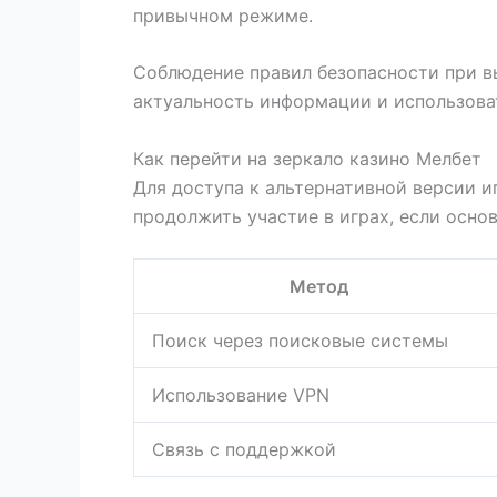
привычном режиме.
Соблюдение правил безопасности при в
актуальность информации и использова
Как перейти на зеркало казино Мелбет
Для доступа к альтернативной версии 
продолжить участие в играх, если осно
Метод
Поиск через поисковые системы
Использование VPN
Связь с поддержкой