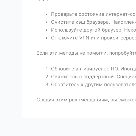
Проверьте состояние интернет-сое
Очистите кэш браузера. Накоплен
Используйте другой браузер. Нек
Отключите VPN или прокси-сервер
Если эти методы не помогли, попробуйт
Обновите антивирусное ПО. Иногд
Свяжитесь с поддержкой. Специа
Обратитесь к другим пользовател
Следуя этим рекомендациям, вы сможет