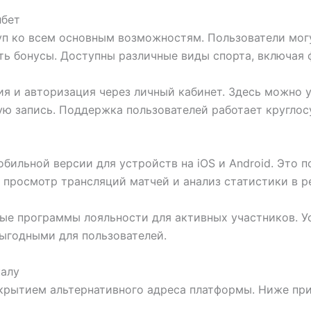
лбет
п ко всем основным возможностям. Пользователи могу
ть бонусы. Доступны различные виды спорта, включая ф
я и авторизация через личный кабинет. Здесь можно 
ю запись. Поддержка пользователей работает круглос
ильной версии для устройств на iOS и Android. Это по
 просмотр трансляций матчей и анализ статистики в р
ые программы лояльности для активных участников. У
выгодными для пользователей.
калу
ткрытием альтернативного адреса платформы. Ниже пр