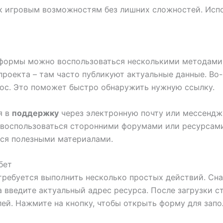
 к игровым возможностям без лишних сложностей. Испо
тформы можно воспользоваться несколькими методами.
роекта – там часто публикуют актуальные данные. Во
рос. Это поможет быстро обнаружить нужную ссылку.
я в
поддержку
через электронную почту или мессендж
воспользоваться сторонними форумами или ресурсами
тся полезными материалами.
бет
требуется выполнить несколько простых действий. Сн
а введите актуальный адрес ресурса. После загрузки 
ей. Нажмите на кнопку, чтобы открыть форму для запо