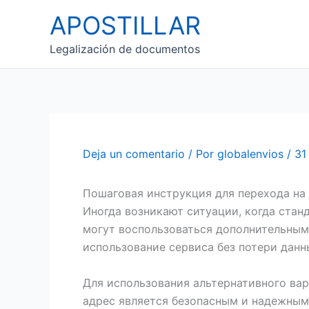
Ir
APOSTILLAR
al
contenido
Legalización de documentos
Deja un comentario
/ Por
globalenvios
/
31
Пошаговая инструкция для перехода на 
Иногда возникают ситуации, когда стан
могут воспользоваться дополнительным
использование сервиса без потери данны
Для использования альтернативного вар
адрес является безопасным и надежным.