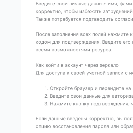
Введите свои личные данные: имя, фами
корректно, чтобы избежать затруднений
Также потребуется подтвердить соглас
После заполнения всех полей нажмите к
кодом для подтверждения. Введите его 
всеми возможностями ресурса.
Как войти в аккаунт через зеркало
Для доступа к своей учетной записи с 
Откройте браузер и перейдите на
Введите свои данные для авториза
Нажмите кнопку подтверждения, ч
Если данные введены корректно, вы пол
опцию восстановления пароля или обра