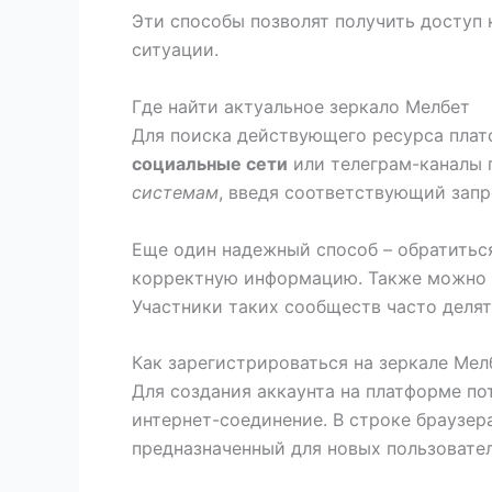
Эти способы позволят получить доступ
ситуации.
Где найти актуальное зеркало Мелбет
Для поиска действующего ресурса пла
социальные сети
или телеграм-каналы п
системам
, введя соответствующий зап
Еще один надежный способ – обратитьс
корректную информацию. Также можно 
Участники таких сообществ часто деля
Как зарегистрироваться на зеркале Мел
Для создания аккаунта на платформе по
интернет-соединение. В строке браузер
предназначенный для новых пользовател