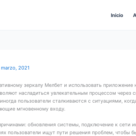
Inicio
A
 marzo, 2021
нативному зеркалу Мелбет и использовать приложение 
воляют насладиться увлекательным процессом через с
иногда пользователи сталкиваются с ситуациями, когд
ающие мгновенному входу.
причинами: обновления системы, подключение к сети и
иях пользователи ищут пути решения проблем, чтобы б