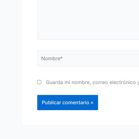
Nombre*
Guarda mi nombre, correo electrónico 