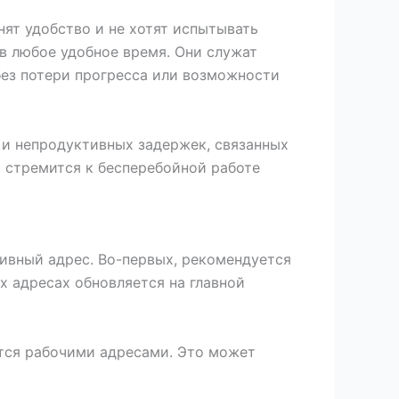
ят удобство и не хотят испытывать
в любое удобное время. Они служат
ез потери прогресса или возможности
 и непродуктивных задержек, связанных
и стремится к бесперебойной работе
ивный адрес. Во-первых, рекомендуется
 адресах обновляется на главной
ятся рабочими адресами. Это может