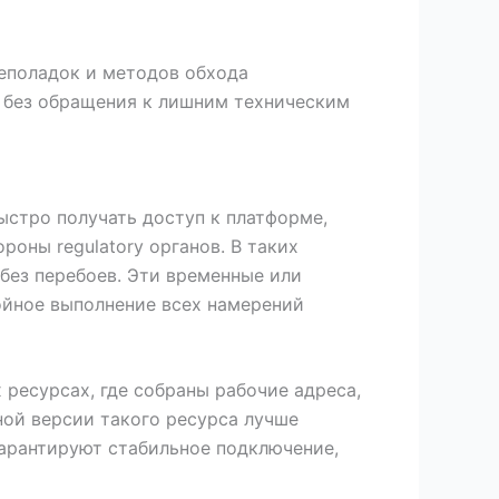
еполадок и методов обхода
, без обращения к лишним техническим
ыстро получать доступ к платформе,
оны regulatory органов. В таких
без перебоев. Эти временные или
ойное выполнение всех намерений
ресурсах, где собраны рабочие адреса,
ной версии такого ресурса лучше
гарантируют стабильное подключение,