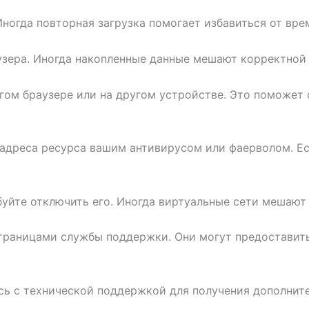
ногда повторная загрузка помогает избавиться от вре
узера. Иногда накопленные данные мешают корректной 
гом браузере или на другом устройстве. Это поможет 
 адреса ресурса вашим антивирусом или фаерволом. Ес
буйте отключить его. Иногда виртуальные сети мешают
раницами службы поддержки. Они могут предоставить
есь с технической поддержкой для получения дополни