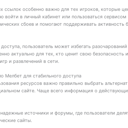
 ссылок особенно важно для тех игроков, которые цен
ю войти в личный кабинет или пользоваться сервисом 
ических сбоев и помогают поддерживать активность б
 доступа, пользователь может избегать разочарований
нно актуально для тех, кто ценит свою безопасность 
гр и развлечений в сети.
ло Мелбет для стабильного доступа
ьзования ресурсов важно правильно выбрать альтернат
циальном сайте. Чаще всего информация о действующих
 надежные источники и форумы, где пользователи дел
ческие сайты.