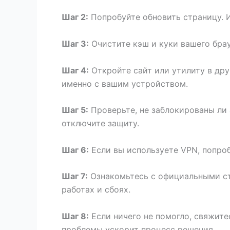
Шаг 2:
Попробуйте обновить страницу. И
Шаг 3:
Очистите кэш и куки вашего бра
Шаг 4:
Откройте сайт или утилиту в дру
именно с вашим устройством.
Шаг 5:
Проверьте, не заблокированы ли
отключите защиту.
Шаг 6:
Если вы используете VPN, попро
Шаг 7:
Ознакомьтесь с официальными ст
работах и сбоях.
Шаг 8:
Если ничего не помогло, свяжит
проблемы ускорит процесс решения.