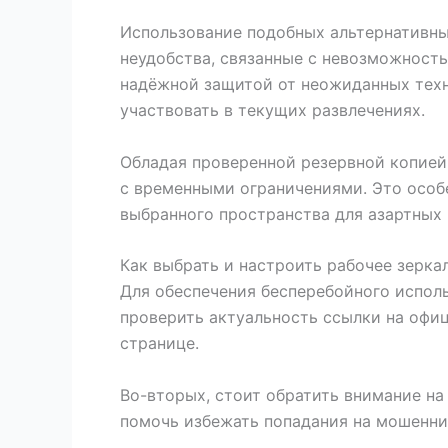
Использование подобных альтернативных
неудобства, связанные с невозможность
надёжной защитой от неожиданных техн
участвовать в текущих развлечениях.
Обладая проверенной резервной копией
с временными ограничениями. Это особе
выбранного пространства для азартных и
Как выбрать и настроить рабочее зерка
Для обеспечения бесперебойного испол
проверить актуальность ссылки на офи
странице.
Во-вторых, стоит обратить внимание на
помочь избежать попадания на мошенни