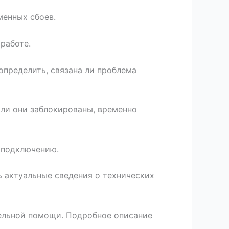
менных сбоев.
работе.
определить, связана ли проблема
ли они заблокированы, временно
 подключению.
 актуальные сведения о технических
тельной помощи. Подробное описание