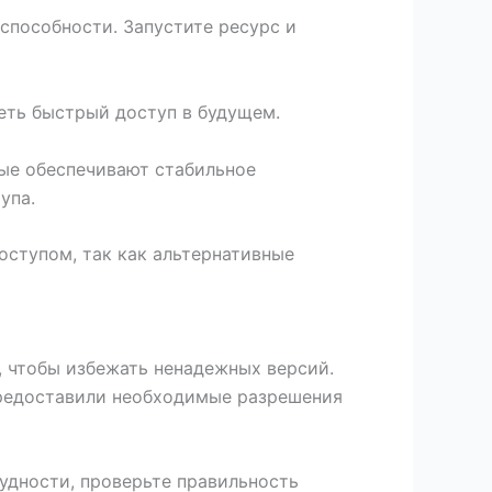
способности. Запустите ресурс и
меть быстрый доступ в будущем.
ые обеспечивают стабильное
упа.
оступом, так как альтернативные
, чтобы избежать ненадежных версий.
предоставили необходимые разрешения
рудности, проверьте правильность