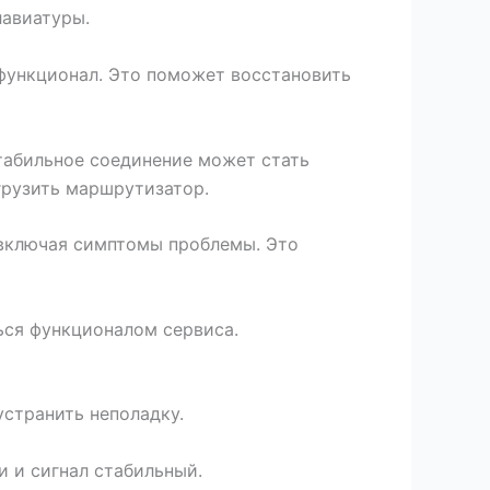
лавиатуры.
функционал. Это поможет восстановить
табильное соединение может стать
грузить маршрутизатор.
 включая симптомы проблемы. Это
ься функционалом сервиса.
устранить неполадку.
и и сигнал стабильный.