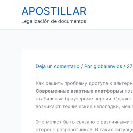
Ir
APOSTILLAR
al
contenido
Legalización de documentos
Deja un comentario
/ Por
globalenvios
/
27
Как решить проблему доступа к альтер
Современные азартные платформы
поз
стабильные браузерные версии. Однако 
возникают технические неполадки, меш
Это может быть связано с различными 
стороне разработчиков. В таких ситуац